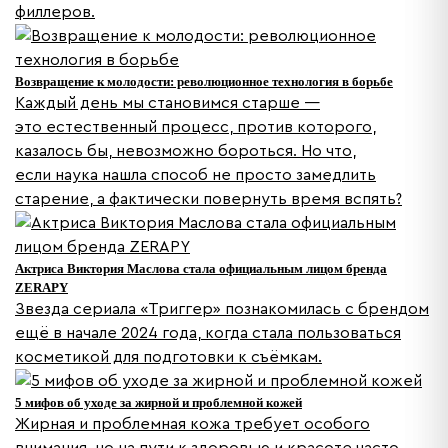
филлеров.
Возвращение к молодости: революционное технология в борьбе
Каждый день мы становимся старше —
это естественный процесс, против которого,
казалось бы, невозможно бороться. Но что,
если наука нашла способ не просто замедлить
старение, а фактически повернуть время вспять?
Актриса Виктория Маслова стала официальным лицом бренда
ZERAPY
Звезда сериала «Триггер»‎ познакомилась с брендом
ещё в начале 2024 года, когда стала пользоваться
косметикой для подготовки к съёмкам.
5 мифов об уходе за жирной и проблемной кожей
Жирная и проблемная кожа требует особого
внимания, но на пути к здоровью и красоте часто