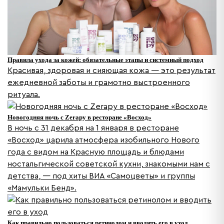
Правила ухода за кожей: обязательные этапы и системный подход
Красивая, здоровая и сияющая кожа — это результат
ежедневной заботы и грамотно выстроенного
ритуала.
Новогодняя ночь с Zerapy в ресторане «Восход»
В ночь с 31 декабря на 1 января в ресторане
«Восход» царила атмосфера изобильного Нового
года с видом на Красную площадь и блюдами
ностальгической советской кухни, знакомыми нам с
детства, — под хиты ВИА «Самоцветы» и группы
«Мамульки Бенд».
Как правильно пользоваться ретинолом и вводить его в уход