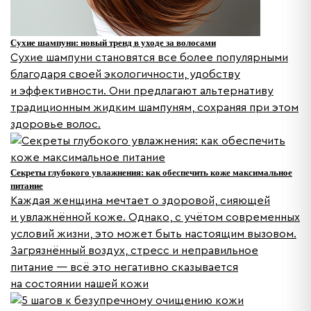
Сухие шампуни: новый тренд в уходе за волосами
Сухие шампуни становятся все более популярными
благодаря своей экологичности, удобству
и эффективности. Они предлагают альтернативу
традиционным жидким шампуням, сохраняя при этом
здоровье волос.
Секреты глубокого увлажнения: как обеспечить коже максимальное
питание
Каждая женщина мечтает о здоровой, сияющей
и увлажнённой коже. Однако, с учётом современных
условий жизни, это может быть настоящим вызовом.
Загрязнённый воздух, стресс и неправильное
питание — всё это негативно сказывается
на состоянии нашей кожи