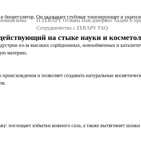
О нас
 биорегулятор. Он оказывает глубокое тонизирующее и укрепл
лемная кожа
О ZERAPY
Отзывы
Нам доверяют
Акции и пр
Сотрудничество с ZERAPY
FAQ
действующий на стыке науки и космето
дустрии из-за высоких сорбционных, ионообменных и каталитич
кую материю.
происхождения и позволяет создавать натуральные косметически
ем.
у: поглощает избытки кожного сала, а также вытягивает шлаки