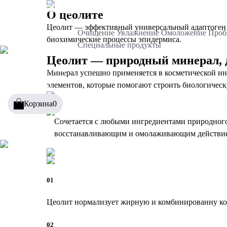
О цеолите
ZEOПУДРА
Каталог
Линейки
Цеолит — эффективный универсальный адаптоген и
Очищение
Увлажнение
Омоложение
Проб
биохимические процессы эпидермиса.
Специальные продукты
Цеолит — природный минерал, 
8 (800) 250-54-06
Минерал успешно применяется в косметической ин
элементов, которые помогают строить биологичес
Корзина
0
Сочетается с любыми ингредиентами природного 
восстанавливающим и омолаживающим действи
01
Цеолит нормализует жирную и комбинированну кож
02