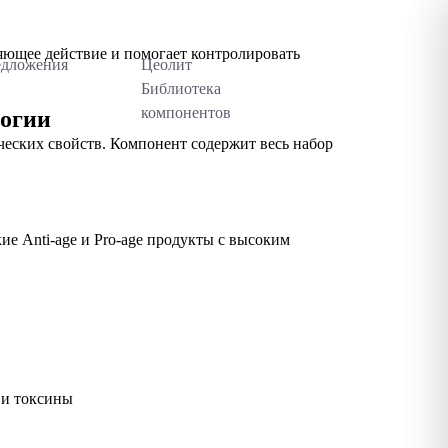
Компоненты
Журнал
Контакты
яющее действие и помогает контролировать
едложения
Цеолит
Библиотека
компонентов
логии
еских свойств. Компонент содержит весь набор
е Anti-age и Pro-age продукты с высоким
 и токсины