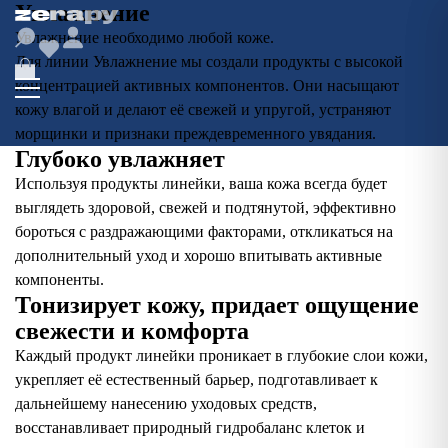
Увлажнение
Увлажнение необходимо любой коже.
Для линии Увлажнение мы создали продукты с высокой
концентрацией активных компонентов. Они насыщают
кожу влагой и делают её свежей и упругой, устраняют
морщинки и признаки преждевременного увядания.
Глубоко увлажняет
Используя продукты линейки, ваша кожа всегда будет
выглядеть здоровой, свежей и подтянутой, эффективно
бороться с раздражающими факторами, откликаться на
дополнительный уход и хорошо впитывать активные
компоненты.
Тонизирует кожу, придает ощущение
свежести и комфорта
Каждый продукт линейки проникает в глубокие слои кожи,
укрепляет её естественный барьер, подготавливает к
дальнейшему нанесению уходовых средств,
восстанавливает природный гидробаланс клеток и