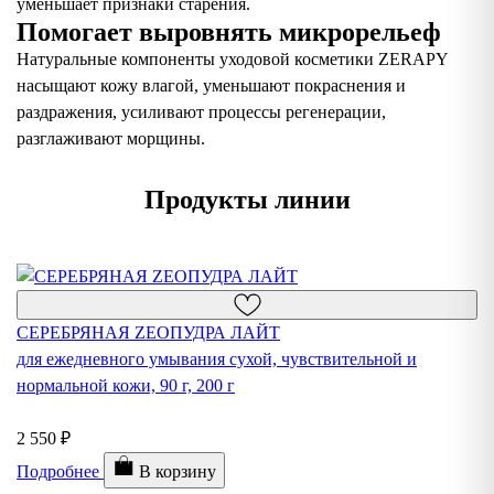
уменьшает признаки старения.
Помогает выровнять микрорельеф
Натуральные компоненты уходовой косметики ZERAPY
насыщают кожу влагой, уменьшают покраснения и
раздражения, усиливают процессы регенерации,
разглаживают морщины.
Продукты линии
СЕРЕБРЯНАЯ ZEOПУДРА ЛАЙТ
С
для ежедневного умывания сухой, чувствительной и
д
нормальной кожи, 90 г, 200 г
ли
2 550 ₽
2 
Подробнее
В корзину
П