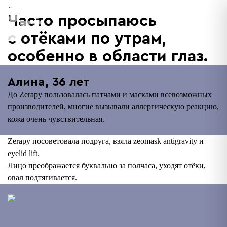
«
Часто просыпаюсь
с отёками по утрам,
особенно в области глаз.
Алина, 36 лет
До Zerapy пользовалась патчами и масками всевозможных
производителей, многие вызывали аллергическую реакцию,
кожа очень чувствительная.
Zerapy посоветовала подруга, взяла zeomask antigravity и
eyelid lift.
Лицо преображается буквально за полчаса, уходят отёки,
овал подтягивается.