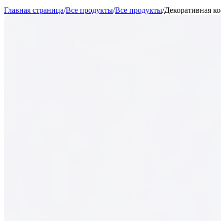
Главная страница
/
Все продукты
/
Все продукты
/
Декоративная к