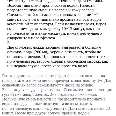
температуры 60−70 °C до состояния жидкой сметаны.
Волосы тщательно прополоскать водой. Нанести
подготовленную смесь на волосы и кожу головы.
Сделать лёгкий массаж кожи головы в течение 1−2
минут, после чего тщательно промыть волосы водой
комфортной температуры. Если позволяет время, перед
смыванием сделать выдержку 10−15 минут, как при
использовании в виде маски (см, ниже), для лучшего
оздоровительного эффекта.
2
Две столовых ложки Zеошампуня развести большим
объёмом воды (200 мл), хорошо размешать, чтобы не
осталось комочков. Прополоскать волосы и смочить их
полученным раствором. Сделать небольшой массаж, как
и в первом случае, после чего промыть водой.
Густые, длинные волосы потребуют большего количества
препарата, что можно легко определить опытным путём. Для
ослабленных волос рекомендуется маска на основе
Zеошампуня следующего состава: Zеошампунь консистенции
густой сметаны, 1 желток, 2−3 столовых ложки мёда.
Полученную смесь нанести на предварительно промытые
водой и подсушенные полотенцем волосы, надеть
полиэтиленовую шапочку, утеплить. Длительность маски 20
минут. После процедуры волосы промыть водой.