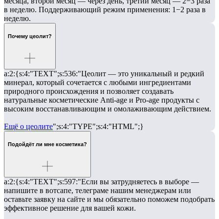
месяца, второй месяц — через день, третий месяц — 2−3 раза
в неделю. Поддерживающий режим применения: 1−2 раза в
неделю.
Почему цеолит?
a:2:{s:4:"TEXT";s:536:"Цеолит — это уникальный и редкий
минерал, который сочетается с любыми ингредиентами
природного происхождения и позволяет создавать
натуральные косметические Anti-age и Pro-age продукты с
высоким восстанавливающим и омолаживающим действием.
Ещё о цеолите
";s:4:"TYPE";s:4:"HTML";}
Подойдёт ли мне косметика?
a:2:{s:4:"TEXT";s:597:"Если вы затрудняетесь в выборе —
напишите в вотсапе, телеграме нашим менеджерам или
оставьте заявку на сайте и мы обязательно поможем подобрать
эффективное решение для вашей кожи.