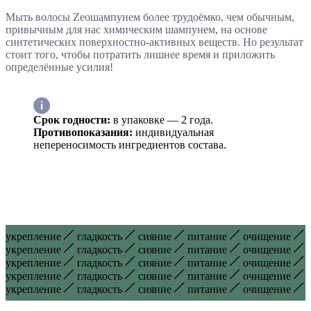
Мыть волосы Zeoшампунем более трудоёмко, чем обычным,
привычным для нас химическим шампунем, на основе
синтетических поверхностно-активных веществ. Но результат
стоит того, чтобы потратить лишнее время и приложить
определённые усилия!
Срок годности:
в упаковке — 2 года.
Противопоказания:
индивидуальная
непереносимость ингредиентов состава.
укрепление
гладкость
сияние
питание
очищение
укрепление
гладкость
сияние
питание
очищение
укрепление
гладкость
сияние
питание
очищение
укрепление
гладкость
сияние
питание
очищение
укрепление
гладкость
сияние
питание
очищение