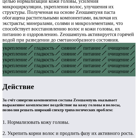
целью нормализации кожи головы, усиления
микроциркуляции, укрепления волос, улучшения их
структуры. Полученная на основе Zеошампуня паста
обогащена растительными компонентами, включая их
экстракты; минералами, солями и микроэлементами, что
способствует восстановлению волос и кожи головы, их
питанию и оздоровлению. Zеошампунь активируется горячей
водой при разведении до сметанообразного состояния.
укрепление
гладкость
сияние
питание
очищение
укрепление
гладкость
сияние
питание
очищение
укрепление
гладкость
сияние
питание
очищение
укрепление
гладкость
сияние
питание
очищение
укрепление
гладкость
сияние
питание
очищение
Действие
За счёт синергии компонентов состава Zeoшампунь оказывает
выраженное комплексное воздействие на кожу головы и волосы,
позволяя решать широкий спектр трихологических проблем:
1. Нормализовать кожу головы.
2. Укрепить корни волос и продлить фазу их активного роста.