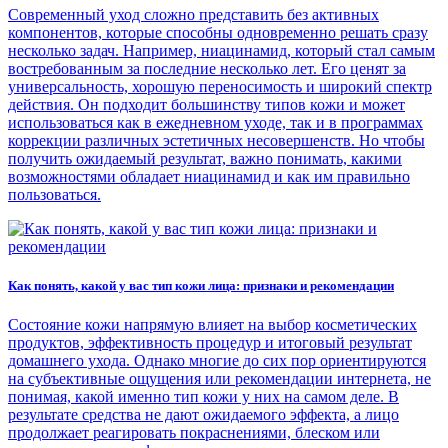
Современный уход сложно представить без активных
компонентов, которые способны одновременно решать сразу
несколько задач. Например, ниацинамид, который стал самым
востребованным за последние несколько лет. Его ценят за
универсальность, хорошую переносимость и широкий спектр
действия. Он подходит большинству типов кожи и может
использоваться как в ежедневном уходе, так и в программах
коррекции различных эстетичных несовершенств. Но чтобы
получить ожидаемый результат, важно понимать, какими
возможностями обладает ниацинамид и как им правильно
пользоваться.
Как понять, какой у вас тип кожи лица: признаки и рекомендации
Состояние кожи напрямую влияет на выбор косметических
продуктов, эффективность процедур и итоговый результат
домашнего ухода. Однако многие до сих пор ориентируются
на субъективные ощущения или рекомендации интернета, не
понимая, какой именно тип кожи у них на самом деле. В
результате средства не дают ожидаемого эффекта, а лицо
продолжает реагировать покраснениями, блеском или