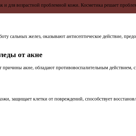
ак и для возрастной проблемной кожи. Косметика решает пробл
ту сальных желез, оказывают антисептическое действие, пред
леды от акне
ют причины акне, обладают противовоспалительным действием, 
 кожи, защищает клетки от повреждений, способствует восстанов