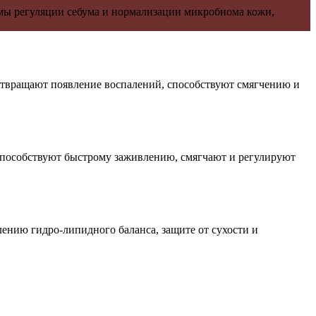
емы регуляции себума и нормализации микробиома кожи,
отвращают появление воспалений, способствуют смягчению и
способствуют быстрому заживлению, смягчают и регулируют
лению гидро-липидного баланса, защите от сухости и