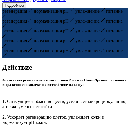
Подробнее
регенерация
нормализация pH
увлажнение
питание
регенерация
нормализация pH
увлажнение
питание
регенерация
нормализация pH
увлажнение
питание
регенерация
нормализация pH
увлажнение
питание
регенерация
нормализация pH
увлажнение
питание
Действие
За счёт синергии компонентов состава Zeoсоль Слим-Дренаж оказывает
выраженное комплексное воздействие на кожу:
1. Стимулирует обмен веществ, усиливает микроциркуляцию,
а также уменьшает отёки.
2. Ускоряет регенерацию клеток, увлажняет кожи и
нормализует рН кожи.