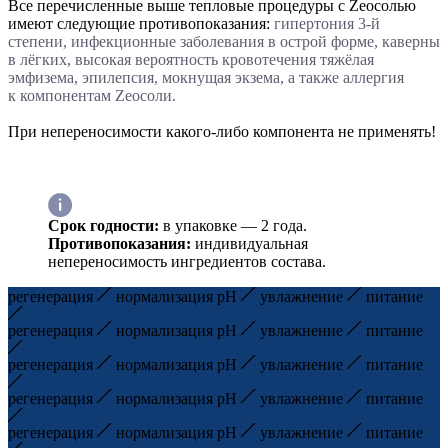
Все перечисленные выше тепловые процедуры с Zеосолью
имеют следующие противопоказания:
гипертония 3-й
степени, инфекционные заболевания в острой форме, каверны
в лёгких, высокая вероятность кровотечения тяжёлая
эмфизема, эпилепсия, мокнущая экзема, а также аллергия
к компонентам Zеосоли.
При непереносимости какого-либо компонента не применять!
Срок годности:
в упаковке — 2 года.
Противопоказания:
индивидуальная
непереносимость ингредиентов состава.
регенерация
нормализация pH
увлажнение
питание
регенерация
нормализация pH
увлажнение
питание
регенерация
нормализация pH
увлажнение
питание
регенерация
нормализация pH
увлажнение
питание
регенерация
нормализация pH
увлажнение
питание