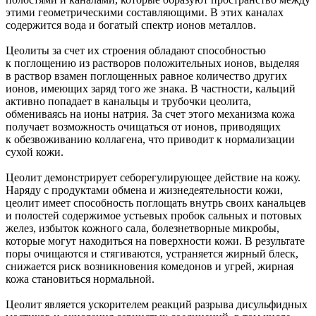
этими геометрическими составляющими. В этих каналах
содержится вода и богатый спектр ионов металлов.
Цеолиты за счет их строения обладают способностью
к поглощению из растворов положительных ионов, выделяя
в раствор взамен поглощенных равное количество других
ионов, имеющих заряд того же знака. В частности, кальций
активно попадает в канальцы и трубочки цеолита,
обмениваясь на ионы натрия. За счет этого механизма кожа
получает возможность очищаться от ионов, приводящих
к обезвоживанию коллагена, что приводит к нормализации
сухой кожи.
Цеолит демонстрирует себорегулирующее действие на кожу.
Наряду с продуктами обмена и жизнедеятельности кожи,
цеолит имеет способность поглощать внутрь своих канальцев
и полостей содержимое устьевых пробок сальных и потовых
желез, избыток кожного сала, болезнетворные микробы,
которые могут находиться на поверхности кожи. В результате
поры очищаются и стягиваются, устраняется жирный блеск,
снижается риск возникновения комедонов и угрей, жирная
кожа становиться нормальной.
Цеолит является ускорителем реакций разрыва дисульфидных