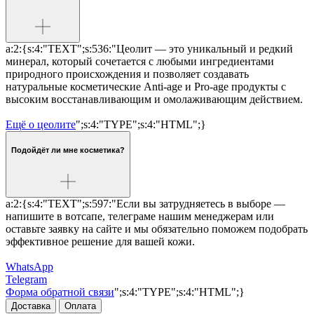
a:2:{s:4:"TEXT";s:536:"Цеолит — это уникальный и редкий
минерал, который сочетается с любыми ингредиентами
природного происхождения и позволяет создавать
натуральные косметические Anti-age и Pro-age продукты с
высоким восстанавливающим и омолаживающим действием.
Ещё о цеолите
";s:4:"TYPE";s:4:"HTML";}
Подойдёт ли мне косметика?
a:2:{s:4:"TEXT";s:597:"Если вы затрудняетесь в выборе —
напишите в вотсапе, телеграме нашим менеджерам или
оставьте заявку на сайте и мы обязательно поможем подобрать
эффективное решение для вашей кожи.
WhatsApp
Telegram
Форма обратной связи
";s:4:"TYPE";s:4:"HTML";}
Доставка
Оплата