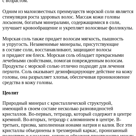
с возрастом.
Одним из малоизвестных преимуществ морской соли является
стимуляция роста здоровых волос. Массаж кожи головы
лосьоном, богатым минералами, содержащимися в соли,
улучшает кровообращение и укрепляет волосяные фолликулы.
Морская соль также придает волосам мягкость, пышность
и упругость. Незаменимые минералы, присутствующие
в составе соли, восстанавливают, защищают волосы
и придают им блеск. Морская соль обладает прекрасными
лечебными свойствами, помогая поврежденным волосам.
Продукты с морской солью отлично подходят для лечения
перхоти. Соль оказывает дезинфицирующее действие на кожу
головы, она разрыхляет хлопья, обеспечивая проникновение
средства в кожу головы.
Цеолит
Природный минерал с кристаллической структурой,
имеющий в своем составе несколько разновидностей
кристаллов. Во-первых, тетраэдр, который содержит в центре
кремний. Во-вторых, тетраэдр с алюминием в центре. В-
третьих, призма, заполненная ионами натрия и калия. Все эти
кристаллы объединены в трехмерный каркас, пронизанный
полостями и каналами, которые образуют пространство между