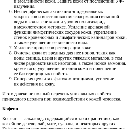
и засаленности кожи. Защита кожи от последствий УФ-
излучения.
Неспецифическая активация эпидермальных
макрофагов и восстановление содержания связанной
воды в коллагене кожи и уровня полисахарида
в межклеточном матриксе. Усиление дренажной
функции лимфатических сосудов кожи, укрепление
стенок кровеносных и лимфатических капилляров кожи,
а также улучшение ее внешнего вида.
Усиление процессов регенерации кожи.
Очистка кожи от вредных для нее ионов, таких как
ионы свинца, цезия и других тяжелых металлов, в том
числе радиоактивных изотопов, а также ионов аммония,
кроме того, улучшение питания кожи и повышение
ее бактерицидных свойств.
Синергия цеолита с фитокомпозициями, усиление
их действия на кожу.
И это далеко не полный перечень уникальных свойств
природного цеолита при взаимодействии с кожей человека.
Кофеин
Кофеин — алкалоид, содержащийся в таких растениях, как
кофейное дерево, чай, мате, гуарана, и некоторых других.
Кофеин укрепляет, тонизирует и улучшает микроциркуляцию.