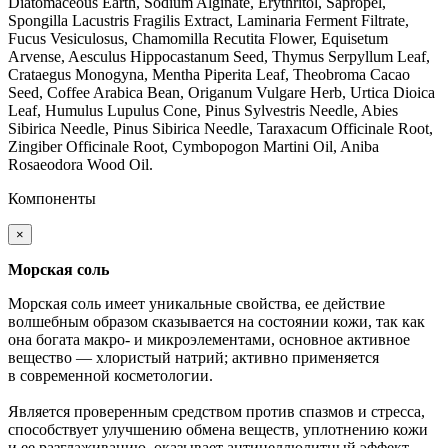
Diatomaceous Earth, Sodium Alginate, Erythritol, Sapropel,
Spongilla Lacustris Fragilis Extract, Laminaria Ferment Filtrate,
Fucus Vesiculosus, Chamomilla Recutita Flower, Equisetum
Arvense, Aesculus Hippocastanum Seed, Thymus Serpyllum Leaf,
Crataegus Monogyna, Mentha Piperita Leaf, Theobroma Cacao
Seed, Coffee Arabica Bean, Origanum Vulgare Herb, Urtica Dioica
Leaf, Humulus Lupulus Cone, Pinus Sylvestris Needle, Abies
Sibirica Needle, Pinus Sibirica Needle, Taraxacum Officinale Root,
Zingiber Officinale Root, Cymbopogon Martini Oil, Aniba
Rosaeodora Wood Oil.
Компоненты
×
Морская соль
Морская соль имеет уникальные свойства, ее действие
волшебным образом сказывается на состоянии кожи, так как
она богата макро- и микроэлементами, основное активное
вещество — хлористый натрий; активно применяется
в современной косметологии.
Является проверенным средством против спазмов и стресса,
способствует улучшению обмена веществ, уплотнению кожи
и ее разглаживанию, оказывает антицеллюлитный эффект,