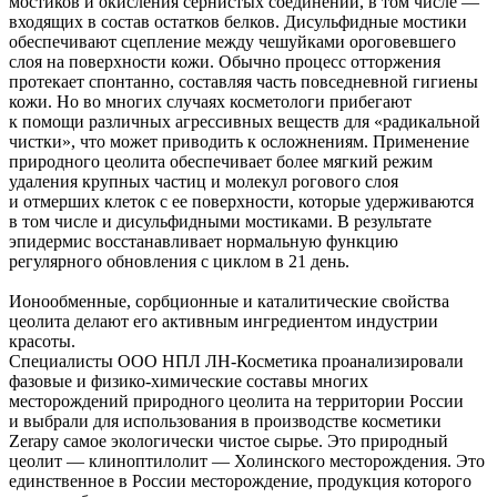
мостиков и окисления сернистых соединений, в том числе —
входящих в состав остатков белков. Дисульфидные мостики
обеспечивают сцепление между чешуйками ороговевшего
слоя на поверхности кожи. Обычно процесс отторжения
протекает спонтанно, составляя часть повседневной гигиены
кожи. Но во многих случаях косметологи прибегают
к помощи различных агрессивных веществ для «радикальной
чистки», что может приводить к осложнениям. Применение
природного цеолита обеспечивает более мягкий режим
удаления крупных частиц и молекул рогового слоя
и отмерших клеток с ее поверхности, которые удерживаются
в том числе и дисульфидными мостиками. В результате
эпидермис восстанавливает нормальную функцию
регулярного обновления с циклом в 21 день.
Ионообменные, сорбционные и каталитические свойства
цеолита делают его активным ингредиентом индустрии
красоты.
Специалисты ООО НПЛ ЛН-Косметика проанализировали
фазовые и физико-химические составы многих
месторождений природного цеолита на территории России
и выбрали для использования в производстве косметики
Zerapy самое экологически чистое сырье. Это природный
цеолит — клиноптилолит — Холинского месторождения. Это
единственное в России месторождение, продукция которого