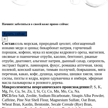
Начните заботиться о своей коже прямо сейчас
Купить сейчас
×
Состав:
соль морская, природный цеолит, обогащенный
ионами меди и цинка; бикарбонат натрия, горчичный
порошок, кофеин, мука из кожуры кедрового ореха, магнезия,
овсяные и пшеничные отруби, каолин, бентонит, ржаные
отруби, диатомит, альгинат натрия, дынный сахар, сапропель,
экстракт бадяги, ламинария, фукус, ромашка аптечная, хвощ
полевой, конский каштан, тимьян ползучий, боярышник, мята
перечная, какао, кофе, душица, крапива, шишки хмеля, хвоя
сосны, пихты и кедра, корни одуванчика и имбиря, эфирные
масла пальмарозы и розового дерева.
Микроэлементы неорганического происхождения:
P, S, K,
Mg, Fe, Cu, Se, Zn, I, Si, Cr, Co, Mn, Mo, Ca, Na.
INCI:
Sea Salt, Zeolite, Sodium Bicarbonate, Sinapis Alba Powder,
Caffeine, Pine Nut Shell Flour, Magnesium Sulfate, Oat Bran,
Wheat Bran, Kaolin, Bentonite, Secale Cereale (Rye) Bran,