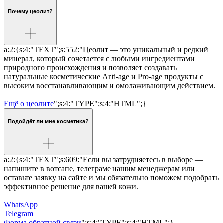
Почему цеолит?
a:2:{s:4:"TEXT";s:552:"Цеолит — это уникальный и редкий
минерал, который сочетается с любыми ингредиентами
природного происхождения и позволяет создавать
натуральные косметические Anti-age и Pro-age продукты с
высоким восстанавливающим и омолаживающим действием.
Ещё о цеолите
";s:4:"TYPE";s:4:"HTML";}
Подойдёт ли мне косметика?
a:2:{s:4:"TEXT";s:609:"Если вы затрудняетесь в выборе —
напишите в вотсапе, телеграме нашим менеджерам или
оставьте заявку на сайте и мы обязательно поможем подобрать
эффективное решение для вашей кожи.
WhatsApp
Telegram
Форма обратной связи
";s:4:"TYPE";s:4:"HTML";}