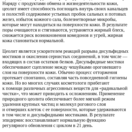
Наряду с продуктами обмена и жизнедеятельности кожи,
цеолит имеет способность поглощать внутрь своих канальцев
и полостей содержимое устьевых пробок сальных и потовых
желез, избыток кожного сала, болезнетворные микробы,
которые могут находиться на поверхности кожи. В результате
поры очищаются и стягиваются, устраняется жирный блеск,
снижается риск возникновения комедонов и угрей, жирная
кожа становиться нормальной.
Цеолит является ускорителем реакций разрыва дисульфидных
мостиков и окисления сернистых соединений, в том числе —
входящих в состав остатков белков. Дисульфидные мостики
обеспечивают сцепление между чешуйками ороговевшего
слоя на поверхности кожи. Обычно процесс отторжения
протекает спонтанно, составляя часть повседневной гигиены
кожи. Но во многих случаях косметологи прибегают
к помощи различных агрессивных веществ для «радикальной
чистки», что может приводить к осложнениям. Применение
природного цеолита обеспечивает более мягкий режим
удаления крупных частиц и молекул рогового слоя
и отмерших клеток с ее поверхности, которые удерживаются
в том числе и дисульфидными мостиками. В результате
эпидермис восстанавливает нормальную функцию
регулярного обновления с циклом в 21 день.