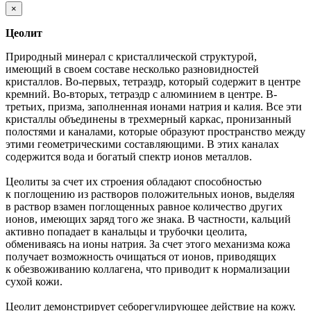
×
Цеолит
Природный минерал с кристаллической структурой,
имеющий в своем составе несколько разновидностей
кристаллов. Во-первых, тетраэдр, который содержит в центре
кремний. Во-вторых, тетраэдр с алюминием в центре. В-
третьих, призма, заполненная ионами натрия и калия. Все эти
кристаллы объединены в трехмерный каркас, пронизанный
полостями и каналами, которые образуют пространство между
этими геометрическими составляющими. В этих каналах
содержится вода и богатый спектр ионов металлов.
Цеолиты за счет их строения обладают способностью
к поглощению из растворов положительных ионов, выделяя
в раствор взамен поглощенных равное количество других
ионов, имеющих заряд того же знака. В частности, кальций
активно попадает в канальцы и трубочки цеолита,
обмениваясь на ионы натрия. За счет этого механизма кожа
получает возможность очищаться от ионов, приводящих
к обезвоживанию коллагена, что приводит к нормализации
сухой кожи.
Цеолит демонстрирует себорегулирующее действие на кожу.