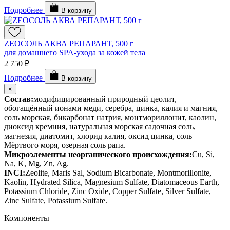
Подробнее
В корзину
ZEOСОЛЬ АКВА РЕПАРАНТ, 500 г
для домашнего SPA-ухода за кожей тела
2 750 ₽
Подробнее
В корзину
×
Состав:
модифицированный природный цеолит,
обогащённый ионами меди, серебра, цинка, калия и магния,
соль морская, бикарбонат натрия, монтмориллонит, каолин,
диоксид кремния, натуральная морская садочная соль,
магнезия, диатомит, хлорид калия, оксид цинка, соль
Мёртвого моря, озерная соль рапа.
Микроэлементы неорганического происхождения:
Cu, Si,
Na, K, Mg, Zn, Ag.
INCI:
Zeolite, Maris Sal, Sodium Bicarbonate, Montmorillonite,
Kaolin, Hydrated Silica, Magnesium Sulfate, Diatomaceous Earth,
Potassium Chloride, Zinc Oxide, Copper Sulfate, Silver Sulfate,
Zinc Sulfate, Potassium Sulfate.
Компоненты