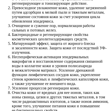
регенерирующее и тонизирующее действие.
Превосходное увлажнение кожи, удаление загрязнений
путем адсорбции к мелкой пыли и тяжелым металлам,
улучшение состояния кожи за счет ускорения цикла
обновления эпидермиса.
Очищение и сужение пор, нормализация работы
сальных и потовых желез.
Бактерицидные и регенерирующие свойства
косметических цеолитосодержащих средств.
Матирующий эффект, защита от жирного блеска
и засаленности кожи. Защита кожи от последствий УФ-
излучения.
Неспецифическая активация эпидермальных
макрофагов и восстановление содержания связанной
воды в коллагене кожи и уровня полисахарида
в межклеточном матриксе. Усиление дренажной
функции лимфатических сосудов кожи, укрепление
стенок кровеносных и лимфатических капилляров кожи,
а также улучшение ее внешнего вида.
Усиление процессов регенерации кожи.
Очистка кожи от вредных для нее ионов, таких как
ионы свинца, цезия и других тяжелых металлов, в том
числе радиоактивных изотопов, а также ионов аммония,
кроме того, улучшение питания кожи и повышение
ее бактерицидных свойств.