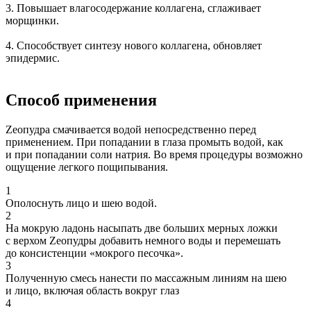
3. Повышает влагосодержание коллагена, сглаживает
морщинки.
4. Способствует синтезу нового коллагена, обновляет
эпидермис.
Способ применения
Zеопудра смачивается водой непосредственно перед
применением. При попадании в глаза промыть водой, как
и при попадании соли натрия. Во время процедуры возможно
ощущение легкого пощипывания.
1
Ополоснуть лицо и шею водой.
2
На мокрую ладонь насыпать две больших мерных ложки
с верхом Zеопудры добавить немного воды и перемешать
до консистенции «мокрого песочка».
3
Полученную смесь нанести по массажным линиям на шею
и лицо, включая область вокруг глаз
4