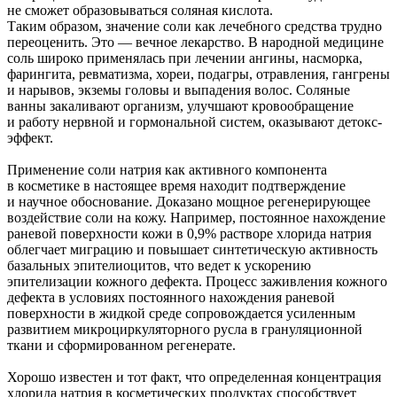
не сможет образовываться соляная кислота.
Таким образом, значение соли как лечебного средства трудно
переоценить. Это — вечное лекарство. В народной медицине
соль широко применялась при лечении ангины, насморка,
фарингита, ревматизма, хореи, подагры, отравления, гангрены
и нарывов, экземы головы и выпадения волос. Соляные
ванны закаливают организм, улучшают кровообращение
и работу нервной и гормональной систем, оказывают детокс-
эффект.
Применение соли натрия как активного компонента
в косметике в настоящее время находит подтверждение
и научное обоснование. Доказано мощное регенерирующее
воздействие соли на кожу. Например, постоянное нахождение
раневой поверхности кожи в 0,9% растворе хлорида натрия
облегчает миграцию и повышает синтетическую активность
базальных эпителиоцитов, что ведет к ускорению
эпителизации кожного дефекта. Процесс заживления кожного
дефекта в условиях постоянного нахождения раневой
поверхности в жидкой среде сопровождается усиленным
развитием микроциркуляторного русла в грануляционной
ткани и сформированном регенерате.
Хорошо известен и тот факт, что определенная концентрация
хлорида натрия в косметических продуктах способствует