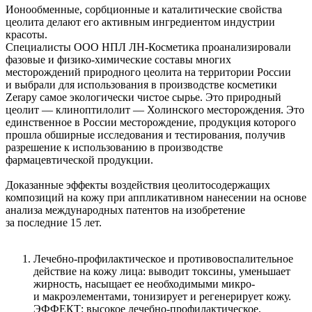
Ионообменные, сорбционные и каталитические свойства
цеолита делают его активным ингредиентом индустрии
красоты.
Специалисты ООО НПЛ ЛН-Косметика проанализировали
фазовые и физико-химические составы многих
месторождений природного цеолита на территории России
и выбрали для использования в производстве косметики
Zerapy самое экологически чистое сырье. Это природный
цеолит — клиноптилолит — Холинского месторождения. Это
единственное в России месторождение, продукция которого
прошла обширные исследования и тестирования, получив
разрешение к использованию в производстве
фармацевтической продукции.
Доказанные эффекты воздействия цеолитосодержащих
композиций на кожу при аппликативном нанесении на основе
анализа международных патентов на изобретение
за последние 15 лет.
Лечебно-профилактическое и противовоспалительное
действие на кожу лица: выводит токсины, уменьшает
жирность, насыщает ее необходимыми микро-
и макроэлементами, тонизирует и регенерирует кожу.
ЭФФЕКТ: высокое лечебно-профилактическое,