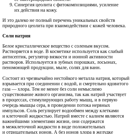
Синергия цеолита с фитокомпозициями, усиление
их действия на кожу.
И это далеко не полный перечень уникальных свойств
природного цеолита при взаимодействии с кожей человека.
Соли натрия
Белое кристаллическое вещество с соленым вкусом.
Растворяется в воде. В косметике используется как слабый
антисептик, регулятор вязкости и ионной активности
растворов. Используется в зубных порошках, лосьонах,
пеномоющей продукции, мыле, солях для ванн.
Состоит из чрезвычайно нестойкого металла натрия, который
взрывается при соединении с водой, и смертельно ядовитого
газа — хлора. Тем не менее без соли немыслимо
существование живого организма, так как натрий участвует
в процессах, стимулирующих работу мышц, и в первую
очередь мышцы сера, в проведении потока нервных
импульсов. Соль регулирует водообмен между клетками
и клеточной жидкостью. Натрий вместе с калием являются
важнейшими элементами жизни, они содержатся
в межклеточной жидкости в виде положительных
и отрицательных ионов. А без ионов хлора в желудке