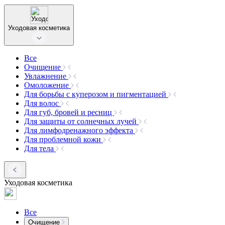
Уходовая косметика
Все
Очищение
Увлажнение
Омоложение
Для борьбы с куперозом и пигментацией
Для волос
Для губ, бровей и ресниц
Для защиты от солнечных лучей
Для лимфодренажного эффекта
Для проблемной кожи
Для тела
Уходовая косметика
Все
Очищение