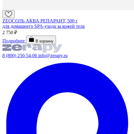
ZEOСОЛЬ АКВА РЕПАРАНТ, 500 г
для домашнего SPA-ухода за кожей тела
2 750 ₽
Подробнее
В корзину
8 (800) 250-54-06
info@zerapy.ru