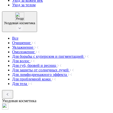
Уход за кожей век
Уход за телом
Уходовая косметика
Все
Очищение
Увлажнение
Омоложение
Для борьбы с куперозом и пигментацией
Для волос
Для губ, бровей и ресниц
Для защиты от солнечных лучей
Для лимфодренажного эффекта
Для проблемной кожи
Для тела
Уходовая косметика